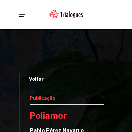
Skip
Menu
to
main
content
Voltar
Publicação
Poliamor
Pablo Pérez Navarro