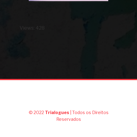
Views: 428
© 2022
Trialogues
| Todos os Direitos
Reservados