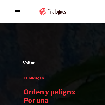
Skip
Menu
to
main
content
Voltar
Publicação
Orden y peligro:
Por una