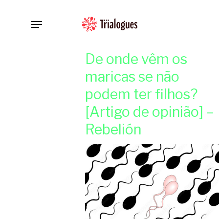
Skip
Menu
to
main
content
De onde vêm os
maricas se não
podem ter filhos?
[Artigo de opinião] –
Rebelión