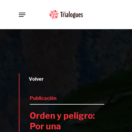
Skip
Menu
to
main
content
Volver
Publicación
Orden y peligro:
Por una