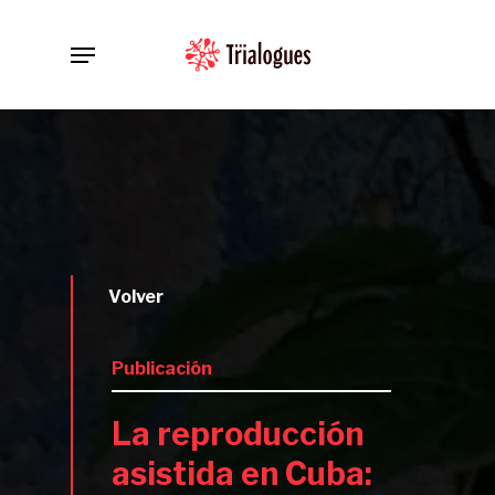
Skip
Menu
to
main
content
Volver
Publicación
La reproducción
asistida en Cuba: