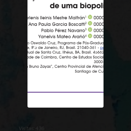
❮
❯
Visitas: 436