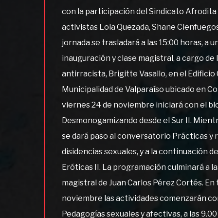
con la participación del Sindicato Afrodita 
activistas Lola Quezada, Shane Cienfuegos 
jornada se trasladará a las 15:00 horas, a
inauguración y clase magistral, a cargo de l
antirracista, Brigitte Vasallo, en el Edificio 
Municipalidad de Valparaíso ubicado en Con
viernes 24 de noviembre iniciará con el bl
Desmonogamizando desde el Sur II. Mientra
se dará paso al conversatorio Prácticas y 
disidencias sexuales, y a la continuación d
Eróticas II. La programación culminará a la
magistral de Juan Carlos Pérez Cortés. En 
noviembre las actividades comenzarán con
Pedagogías sexuales y afectivas, a las 9.00