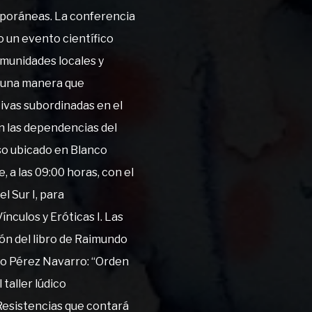
poráneas. La conferencia
 un evento científico
omunidades locales y
e una manera que
tivas subordinadas en el
en las dependencias del
íso ubicado en Blanco
 a las 09:00 horas, con el
 Sur I, para
nculos y Eróticas I. Las
ón del libro de Raimundo
lo Pérez Navarro: “Orden
 taller lúdico
Resistencias que contará