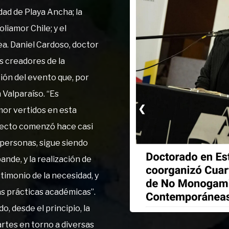
idad de Playa Ancha; la
liamor Chile; y el
a. Daniel Cardoso, doctor
s creadores de la
ión del evento que, por
 Valparaíso. “Es
❮
amor vertidos en esta
yecto comenzó hace casi
 personas, sigue siendo
nde, y la realización de
timonio de la necesidad, y
as prácticas académicas”.
o, desde el principio, la
artes en torno a diversas