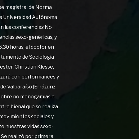
ase magistral de Norma
la Universidad Autónoma
án las conferencias No
encias sexo-genéricas, y
6.30 horas, el doctor en
rtamento de Sociología
ster, Christian Klesse,
alizará con performances y
de Valparaíso (Errázuriz
a sobre no monogamias e
ro bienal que se realiza
 movimientos sociales y
e nuestras vidas sexo-
. Se realizó por primera