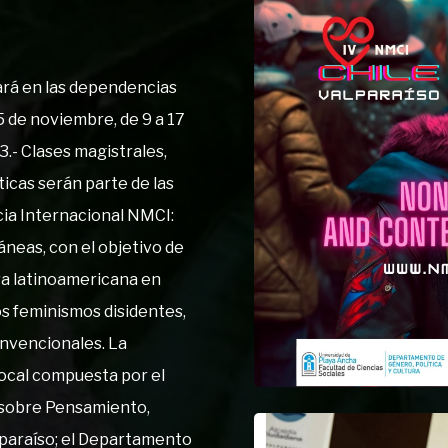
ará en las dependencias
 25 de noviembre, de 9 a 17
.- Clases magistrales,
ticas serán parte de las
cia Internacional NMCI:
eas, con el objetivo de
va latinoamericana en
os feminismos disidentes,
onvencionales. La
local compuesta por el
s sobre Pensamiento,
alparaíso; el Departamento