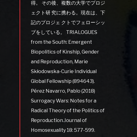
得。 その後、複数の大学でプロジ
ェクト研 究に携わる。現在は、下
記のプロジェ クトでフェローシッ
プをしている。 TRIALOGUES
from the South: Emergent
Biopolitics of Kinship, Gender
and Reproduction, Marie
Skłodowska-Curie Individual
Global Fellowship (894643).
Pérez Navarro, Pablo (2018)
Surrogacy Wars: Notes for a
Radical Theory of the Politics of
Reproduction.Journal of
Homosexuality 18: 577-599.