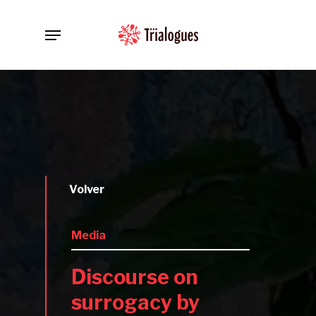
Skip
Menu
to
main
content
Volver
Media
Discourse on
surrogacy by