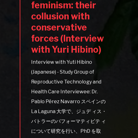
feminism: their
collusion with
conservative
forces (Interview
with Yuri Hibino)
Interview with Yuti Hibino
(Japanese) - Study Group of
Reproductive Technology and
Health Care Interviewee: Dr.
Pablo Pérez Navarro スペインの
La Laguna 大学で、ジュデ ィス・
バトラーのパフォーマティビテ ィ
について研究を行い、PhD を取