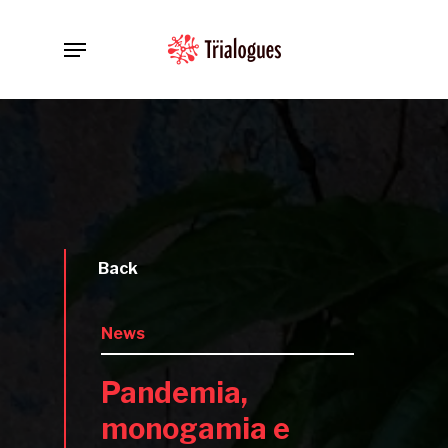
Skip
Menu
to
main
content
Back
News
Pandemia,
monogamia e