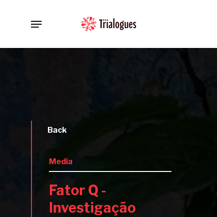
Skip
Menu
to
main
content
Back
Media
Fator Q -
Investigação