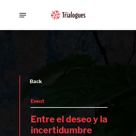
Skip
Menu
to
main
content
Back
Event
Entre el deseo y la
incertidumbre